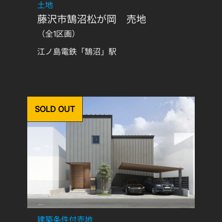
土地
藤沢市鵠沼松が岡 売地
（全1区画）
江ノ島電鉄「鵠沼」駅
SOLD OUT
建築条件付売地